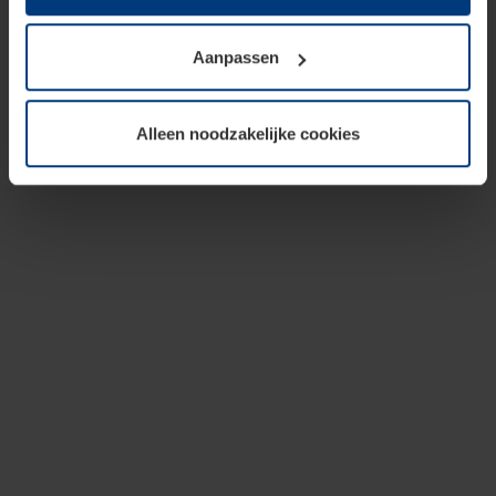
op te slaan voor zover dit voor een correcte werking van
onze pagina's absoluut noodzakelijk is. Voor alle andere
Aanpassen
soorten cookies is uw toestemming vereist. Uw
toestemming kunt u op elk moment bij de uitleg van de
cookies op pagina
privacyverklaring
op onze website
Alleen noodzakelijke cookies
wijzigen of herroepen.