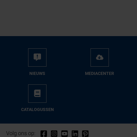
NIEUWS
ME­DIA­CEN­TER
CA­TA­LO­GUS­SEN
Volg ons op: