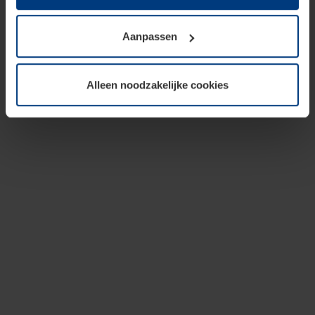
op te slaan voor zover dit voor een correcte werking van
onze pagina's absoluut noodzakelijk is. Voor alle andere
Aanpassen
soorten cookies is uw toestemming vereist. Uw
toestemming kunt u op elk moment bij de uitleg van de
cookies op pagina
privacyverklaring
op onze website
Alleen noodzakelijke cookies
wijzigen of herroepen.