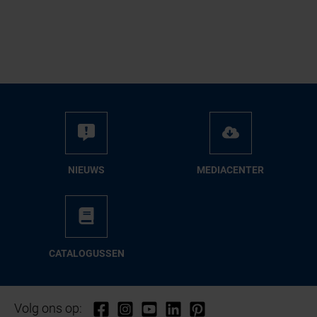
NIEUWS
ME­DIA­CEN­TER
CA­TA­LO­GUS­SEN
Volg ons op: