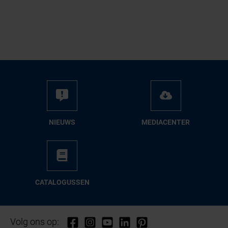
NIEUWS
ME­DIA­CEN­TER
CA­TA­LO­GUS­SEN
Volg ons op: