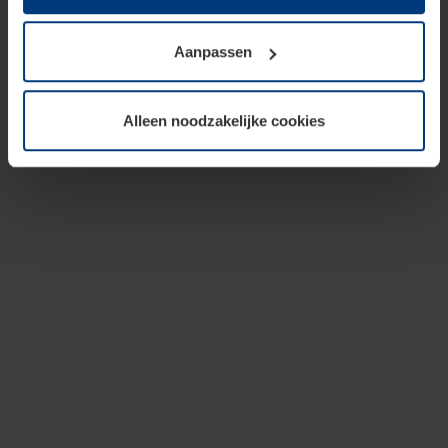
op te slaan voor zover dit voor een correcte werking van
onze pagina's absoluut noodzakelijk is. Voor alle andere
Aanpassen
soorten cookies is uw toestemming vereist. Uw
toestemming kunt u op elk moment bij de uitleg van de
cookies op pagina
privacyverklaring
op onze website
Alleen noodzakelijke cookies
wijzigen of herroepen.