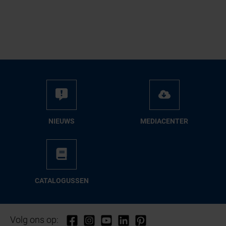
NIEUWS
ME­DIA­CEN­TER
CA­TA­LO­GUS­SEN
Volg ons op: