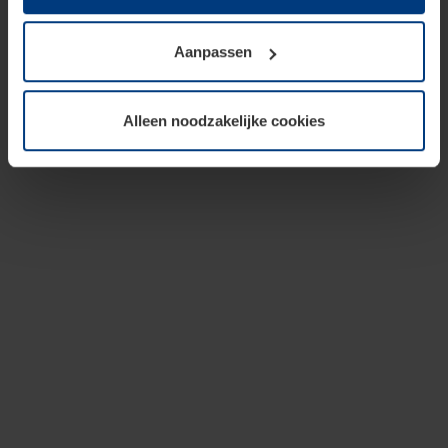
op te slaan voor zover dit voor een correcte werking van
onze pagina's absoluut noodzakelijk is. Voor alle andere
Aanpassen
soorten cookies is uw toestemming vereist. Uw
toestemming kunt u op elk moment bij de uitleg van de
cookies op pagina
privacyverklaring
op onze website
Alleen noodzakelijke cookies
wijzigen of herroepen.