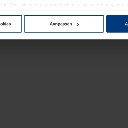
jk is. Voor alle andere soorten cookies is uw toestemming verei
 de cookies op pagina
privacyverklaring
op onze website wijzige
ookies
Aanpassen
A