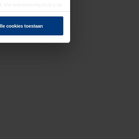
st. Uw toestemming kunt u op
n of herroepen.
lle cookies toestaan