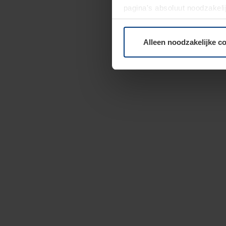
pagina's absoluut noodzakeli
elk moment bij de uitleg van
Alleen noodzakelijke c