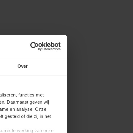
Over
iseren, functies met
ren. Daarnaast geven wij
clame en analyse. Onze
gesteld of die zij in het
 correcte werking van onze