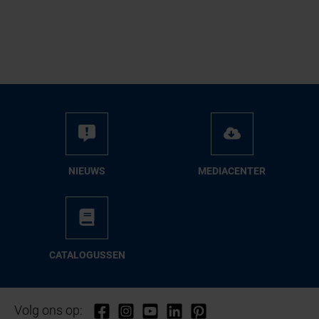
NIEUWS
ME­DIA­CEN­TER
CA­TA­LO­GUS­SEN
Volg ons op: