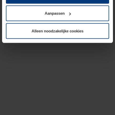
op te slaan voor zover dit voor een correcte werking van
onze pagina's absoluut noodzakelijk is. Voor alle andere
Aanpassen
soorten cookies is uw toestemming vereist. Uw
toestemming kunt u op elk moment bij de uitleg van de
cookies op pagina
privacyverklaring
op onze website
Alleen noodzakelijke cookies
wijzigen of herroepen.