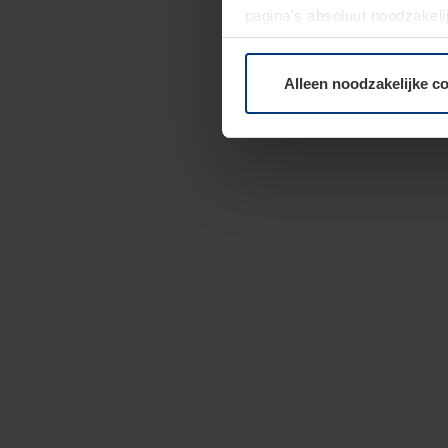
pagina's absoluut noodzakeli
elk moment bij de uitleg van
Alleen noodzakelijke c