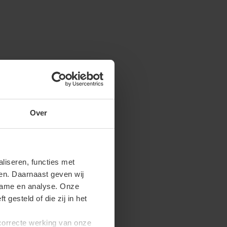
Over
iseren, functies met
ren. Daarnaast geven wij
clame en analyse. Onze
gesteld of die zij in het
 correcte werking van onze