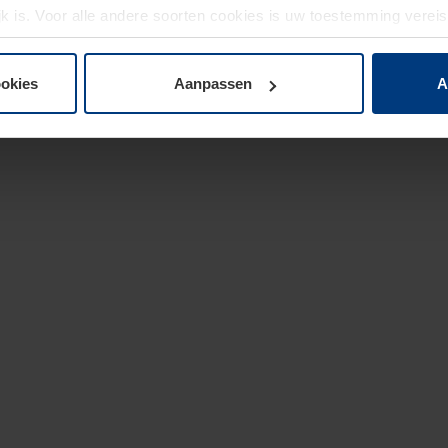
jk is. Voor alle andere soorten cookies is uw toestemming verei
 de cookies op pagina
privacyverklaring
op onze website wijzige
ookies
Aanpassen
A