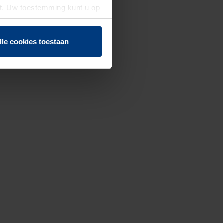
st. Uw toestemming kunt u op
n of herroepen.
lle cookies toestaan