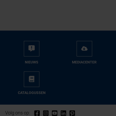
NIEUWS
ME­DIA­CEN­TER
CA­TA­LO­GUS­SEN
Volg ons op: