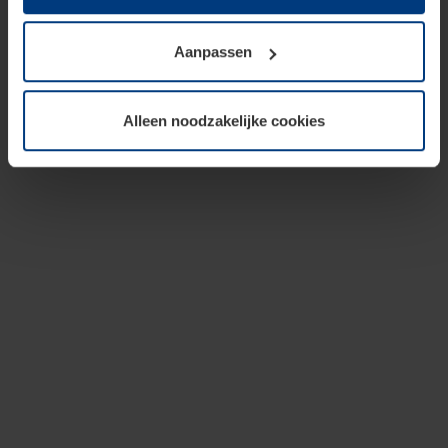
op te slaan voor zover dit voor een correcte werking van
onze pagina's absoluut noodzakelijk is. Voor alle andere
Aanpassen
soorten cookies is uw toestemming vereist. Uw
toestemming kunt u op elk moment bij de uitleg van de
cookies op pagina
privacyverklaring
op onze website
Alleen noodzakelijke cookies
wijzigen of herroepen.