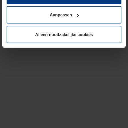
op te slaan voor zover dit voor een correcte werking van
onze pagina's absoluut noodzakelijk is. Voor alle andere
Aanpassen
soorten cookies is uw toestemming vereist. Uw
toestemming kunt u op elk moment bij de uitleg van de
cookies op pagina
privacyverklaring
op onze website
Alleen noodzakelijke cookies
wijzigen of herroepen.