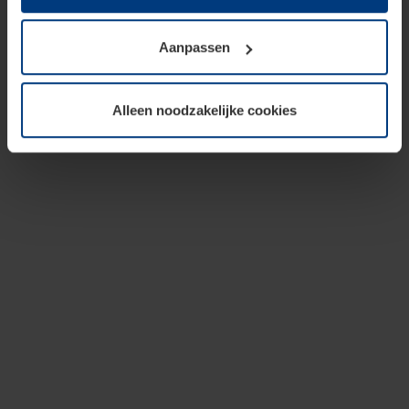
op te slaan voor zover dit voor een correcte werking van
onze pagina's absoluut noodzakelijk is. Voor alle andere
Aanpassen
soorten cookies is uw toestemming vereist. Uw
toestemming kunt u op elk moment bij de uitleg van de
cookies op pagina
privacyverklaring
op onze website
Alleen noodzakelijke cookies
wijzigen of herroepen.