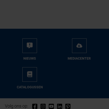
NIEUWS
ME­DIA­CEN­TER
CA­TA­LO­GUS­SEN
Volg ons op: