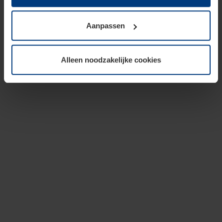
op te slaan voor zover dit voor een correcte werking van
onze pagina's absoluut noodzakelijk is. Voor alle andere
Aanpassen
soorten cookies is uw toestemming vereist. Uw
toestemming kunt u op elk moment bij de uitleg van de
cookies op pagina
privacyverklaring
op onze website
Alleen noodzakelijke cookies
wijzigen of herroepen.