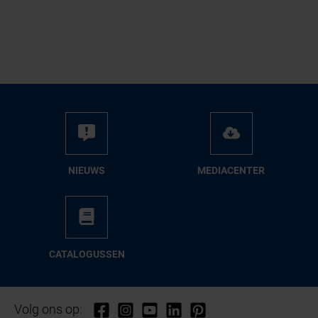
NIEUWS
ME­DIA­CEN­TER
CA­TA­LO­GUS­SEN
Volg ons op: