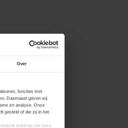
Over
iseren, functies met
ren. Daarnaast geven wij
clame en analyse. Onze
gesteld of die zij in het
 correcte werking van onze