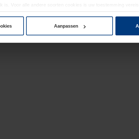
jk is. Voor alle andere soorten cookies is uw toestemming verei
 de cookies op pagina
privacyverklaring
op onze website wijzige
ookies
Aanpassen
A