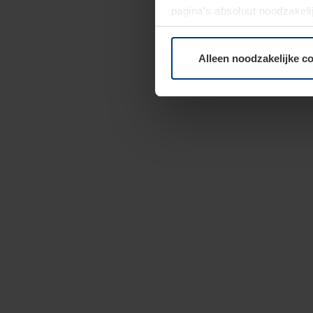
pagina's absoluut noodzakeli
elk moment bij de uitleg van
Alleen noodzakelijke c