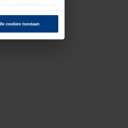
st. Uw toestemming kunt u op
n of herroepen.
lle cookies toestaan