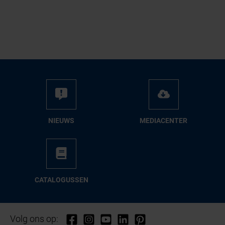
NIEUWS
ME­DIA­CEN­TER
CA­TA­LO­GUS­SEN
Volg ons op: