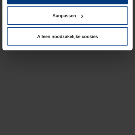
op te slaan voor zover dit voor een correcte werking van
onze pagina's absoluut noodzakelijk is. Voor alle andere
Aanpassen
soorten cookies is uw toestemming vereist. Uw
toestemming kunt u op elk moment bij de uitleg van de
cookies op pagina
privacyverklaring
op onze website
Alleen noodzakelijke cookies
wijzigen of herroepen.