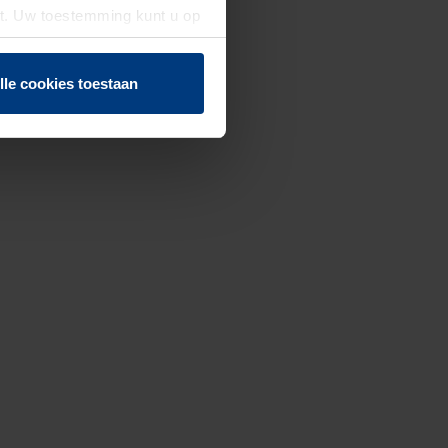
st. Uw toestemming kunt u op
n of herroepen.
lle cookies toestaan