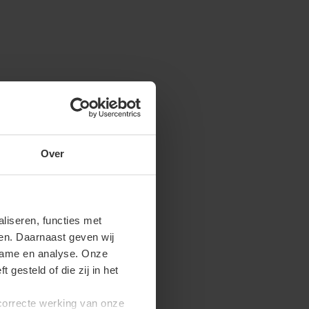
Over
iseren, functies met
ren. Daarnaast geven wij
clame en analyse. Onze
gesteld of die zij in het
 correcte werking van onze