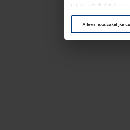
pagina's absoluut noodzakeli
elk moment bij de uitleg van
Alleen noodzakelijke c