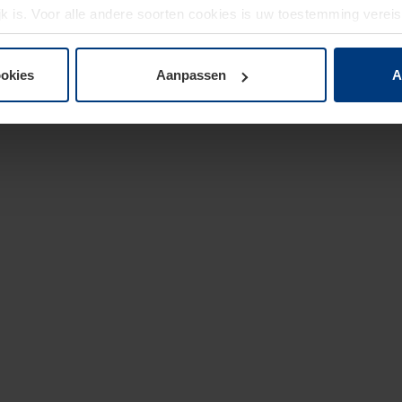
jk is. Voor alle andere soorten cookies is uw toestemming verei
 de cookies op pagina
privacyverklaring
op onze website wijzige
ookies
Aanpassen
A