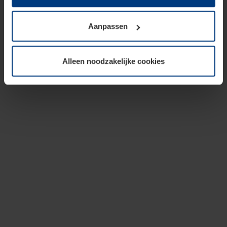
op te slaan voor zover dit voor een correcte werking van
onze pagina's absoluut noodzakelijk is. Voor alle andere
Aanpassen
soorten cookies is uw toestemming vereist. Uw
toestemming kunt u op elk moment bij de uitleg van de
cookies op pagina
privacyverklaring
op onze website
Alleen noodzakelijke cookies
wijzigen of herroepen.