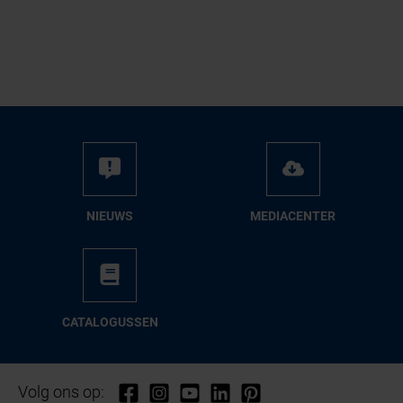
NIEUWS
ME­DIA­CEN­TER
CA­TA­LO­GUS­SEN
Volg ons op: