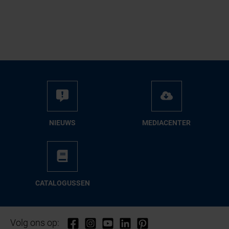
NIEUWS
ME­DIA­CEN­TER
CA­TA­LO­GUS­SEN
Volg ons op: