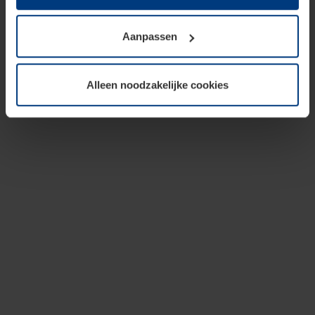
op te slaan voor zover dit voor een correcte werking van
onze pagina's absoluut noodzakelijk is. Voor alle andere
Aanpassen
soorten cookies is uw toestemming vereist. Uw
toestemming kunt u op elk moment bij de uitleg van de
cookies op pagina
privacyverklaring
op onze website
Alleen noodzakelijke cookies
wijzigen of herroepen.