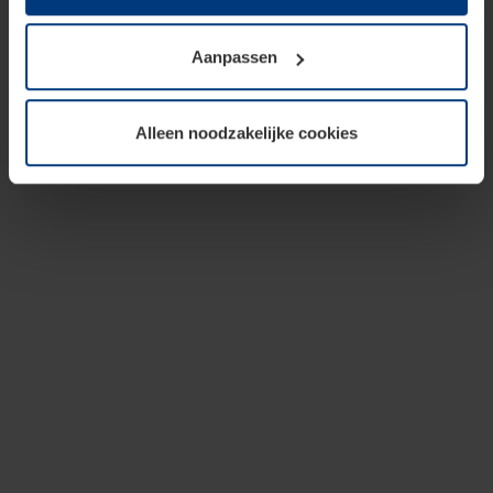
op te slaan voor zover dit voor een correcte werking van
onze pagina's absoluut noodzakelijk is. Voor alle andere
Aanpassen
soorten cookies is uw toestemming vereist. Uw
toestemming kunt u op elk moment bij de uitleg van de
cookies op pagina
privacyverklaring
op onze website
Alleen noodzakelijke cookies
wijzigen of herroepen.