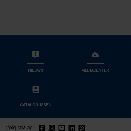
NIEUWS
ME­DIA­CEN­TER
CA­TA­LO­GUS­SEN
Volg ons op: