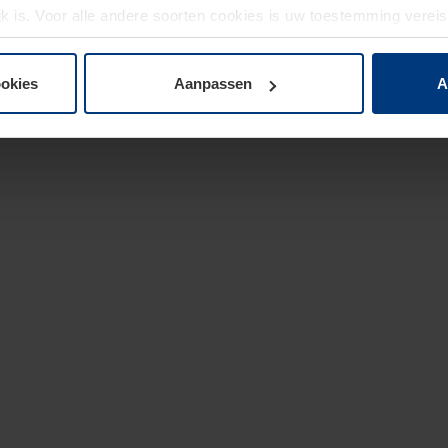
jk is. Voor alle andere soorten cookies is uw toestemming verei
 de cookies op pagina
privacyverklaring
op onze website wijzige
ookies
Aanpassen
A