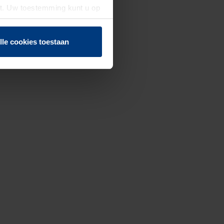
st. Uw toestemming kunt u op
n of herroepen.
lle cookies toestaan