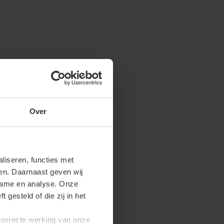
Over
iseren, functies met
ren. Daarnaast geven wij
clame en analyse. Onze
gesteld of die zij in het
 correcte werking van onze