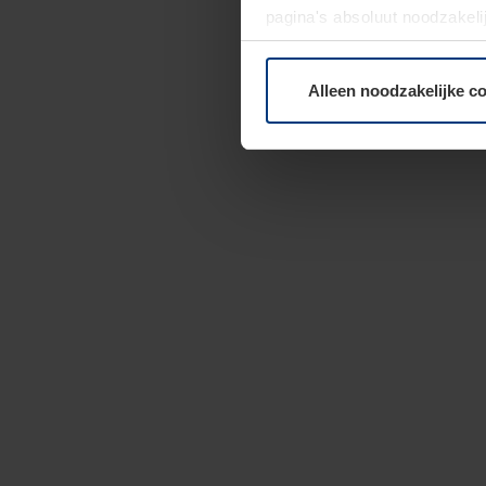
pagina's absoluut noodzakeli
elk moment bij de uitleg van
Alleen noodzakelijke c