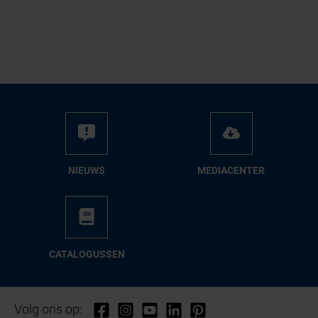
NIEUWS
ME­DIA­CEN­TER
CA­TA­LO­GUS­SEN
Volg ons op: