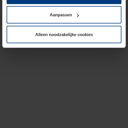
op te slaan voor zover dit voor een correcte werking van
onze pagina's absoluut noodzakelijk is. Voor alle andere
Aanpassen
soorten cookies is uw toestemming vereist. Uw
toestemming kunt u op elk moment bij de uitleg van de
cookies op pagina
privacyverklaring
op onze website
Alleen noodzakelijke cookies
wijzigen of herroepen.