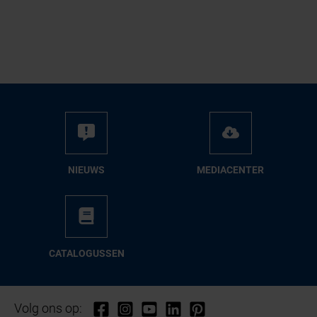
NIEUWS
ME­DIA­CEN­TER
CA­TA­LO­GUS­SEN
Volg ons op: