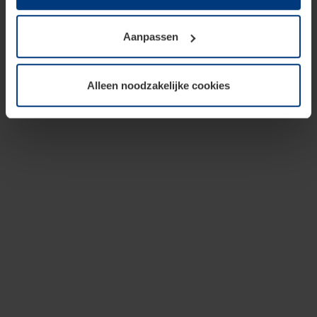
op te slaan voor zover dit voor een correcte werking van
onze pagina's absoluut noodzakelijk is. Voor alle andere
Aanpassen
soorten cookies is uw toestemming vereist. Uw
toestemming kunt u op elk moment bij de uitleg van de
cookies op pagina
privacyverklaring
op onze website
Alleen noodzakelijke cookies
wijzigen of herroepen.