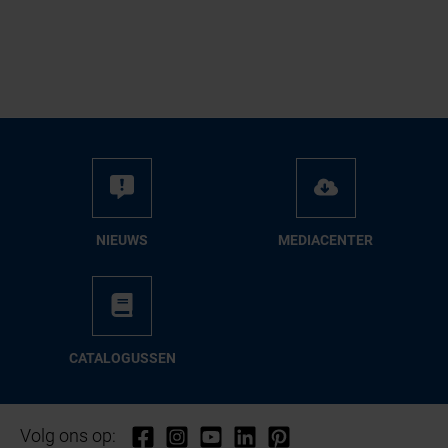
NIEUWS
ME­DIA­CEN­TER
CA­TA­LO­GUS­SEN
Volg ons op: