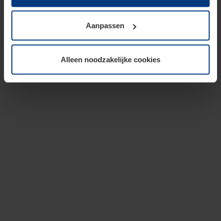
op te slaan voor zover dit voor een correcte werking van
onze pagina's absoluut noodzakelijk is. Voor alle andere
Aanpassen
soorten cookies is uw toestemming vereist. Uw
toestemming kunt u op elk moment bij de uitleg van de
cookies op pagina
privacyverklaring
op onze website
Alleen noodzakelijke cookies
wijzigen of herroepen.