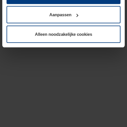
op te slaan voor zover dit voor een correcte werking van
onze pagina's absoluut noodzakelijk is. Voor alle andere
Aanpassen
soorten cookies is uw toestemming vereist. Uw
toestemming kunt u op elk moment bij de uitleg van de
cookies op pagina
privacyverklaring
op onze website
Alleen noodzakelijke cookies
wijzigen of herroepen.