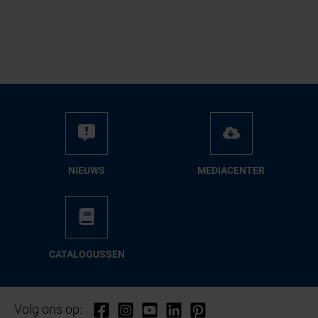
NIEUWS
ME­DIA­CEN­TER
CA­TA­LO­GUS­SEN
Volg ons op: