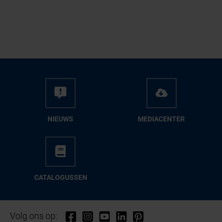
NIEUWS
ME­DIA­CEN­TER
CA­TA­LO­GUS­SEN
Volg ons op: