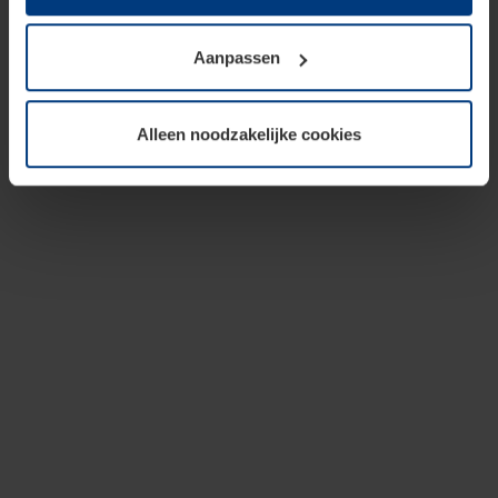
op te slaan voor zover dit voor een correcte werking van
onze pagina's absoluut noodzakelijk is. Voor alle andere
Aanpassen
soorten cookies is uw toestemming vereist. Uw
toestemming kunt u op elk moment bij de uitleg van de
cookies op pagina
privacyverklaring
op onze website
Alleen noodzakelijke cookies
wijzigen of herroepen.