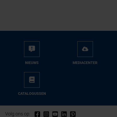
NIEUWS
ME­DIA­CEN­TER
CA­TA­LO­GUS­SEN
Volg ons op: