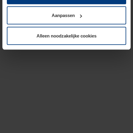
op te slaan voor zover dit voor een correcte werking van
onze pagina's absoluut noodzakelijk is. Voor alle andere
Aanpassen
soorten cookies is uw toestemming vereist. Uw
toestemming kunt u op elk moment bij de uitleg van de
cookies op pagina
privacyverklaring
op onze website
Alleen noodzakelijke cookies
wijzigen of herroepen.