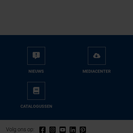
NIEUWS
ME­DIA­CEN­TER
CA­TA­LO­GUS­SEN
Volg ons op: