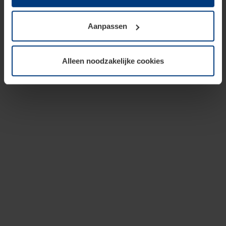
op te slaan voor zover dit voor een correcte werking van
onze pagina's absoluut noodzakelijk is. Voor alle andere
Aanpassen
soorten cookies is uw toestemming vereist. Uw
toestemming kunt u op elk moment bij de uitleg van de
cookies op pagina
privacyverklaring
op onze website
Alleen noodzakelijke cookies
wijzigen of herroepen.