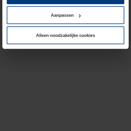
op te slaan voor zover dit voor een correcte werking van
onze pagina's absoluut noodzakelijk is. Voor alle andere
Aanpassen
soorten cookies is uw toestemming vereist. Uw
toestemming kunt u op elk moment bij de uitleg van de
cookies op pagina
privacyverklaring
op onze website
Alleen noodzakelijke cookies
wijzigen of herroepen.