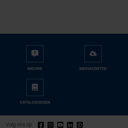
NIEUWS
ME­DIA­CEN­TER
CA­TA­LO­GUS­SEN
Volg ons op: