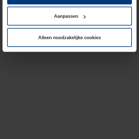
op te slaan voor zover dit voor een correcte werking van
onze pagina's absoluut noodzakelijk is. Voor alle andere
Aanpassen
soorten cookies is uw toestemming vereist. Uw
toestemming kunt u op elk moment bij de uitleg van de
cookies op pagina
privacyverklaring
op onze website
Alleen noodzakelijke cookies
wijzigen of herroepen.