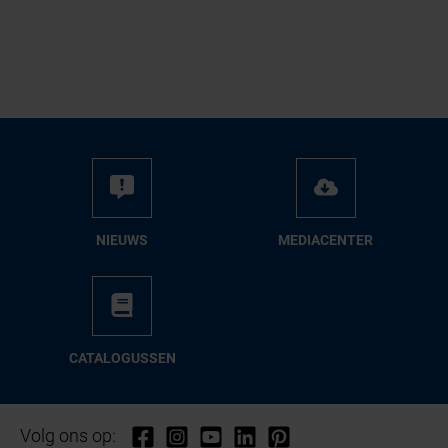
NIEUWS
ME­DIA­CEN­TER
CA­TA­LO­GUS­SEN
Volg ons op: