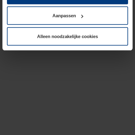
op te slaan voor zover dit voor een correcte werking van
onze pagina's absoluut noodzakelijk is. Voor alle andere
Aanpassen
soorten cookies is uw toestemming vereist. Uw
toestemming kunt u op elk moment bij de uitleg van de
cookies op pagina
privacyverklaring
op onze website
Alleen noodzakelijke cookies
wijzigen of herroepen.