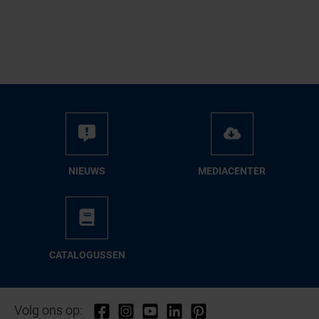
NIEUWS
ME­DIA­CEN­TER
CA­TA­LO­GUS­SEN
Volg ons op: