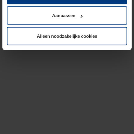
op te slaan voor zover dit voor een correcte werking van
onze pagina's absoluut noodzakelijk is. Voor alle andere
Aanpassen
soorten cookies is uw toestemming vereist. Uw
toestemming kunt u op elk moment bij de uitleg van de
cookies op pagina
privacyverklaring
op onze website
Alleen noodzakelijke cookies
wijzigen of herroepen.