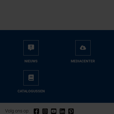
NIEUWS
ME­DIA­CEN­TER
CA­TA­LO­GUS­SEN
Volg ons op: