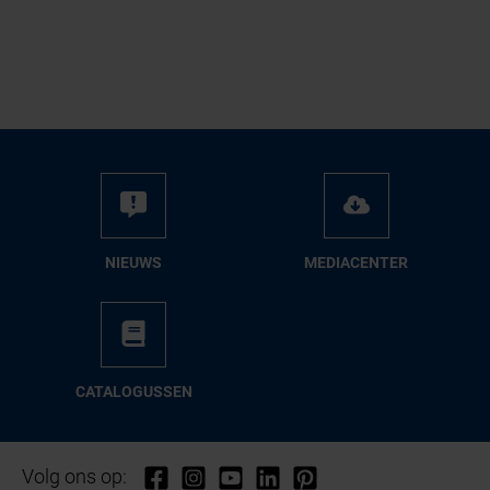
NIEUWS
ME­DIA­CEN­TER
CA­TA­LO­GUS­SEN
Volg ons op: