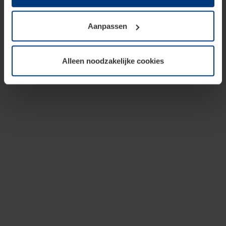
op te slaan voor zover dit voor een correcte werking van
onze pagina's absoluut noodzakelijk is. Voor alle andere
Aanpassen
soorten cookies is uw toestemming vereist. Uw
toestemming kunt u op elk moment bij de uitleg van de
cookies op pagina
privacyverklaring
op onze website
Alleen noodzakelijke cookies
wijzigen of herroepen.