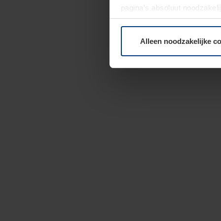
pagina's absoluut noodzakeli
elk moment bij de uitleg van
Alleen noodzakelijke c