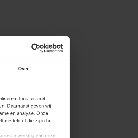
Over
iseren, functies met
ren. Daarnaast geven wij
clame en analyse. Onze
gesteld of die zij in het
 correcte werking van onze