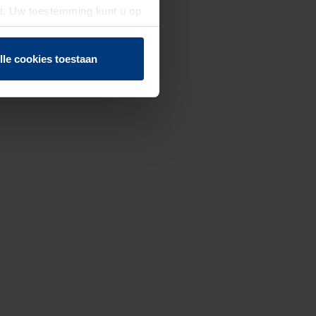
st. Uw toestemming kunt u op
n of herroepen.
lle cookies toestaan