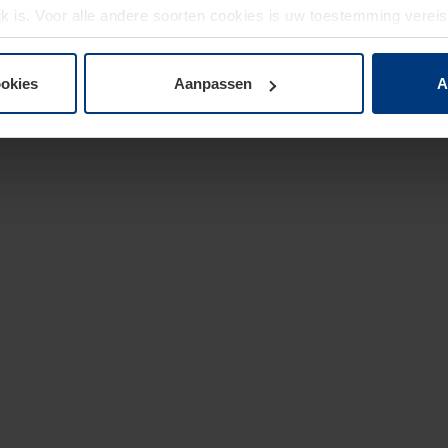
jk is. Voor alle andere soorten cookies is uw toestemming verei
 de cookies op pagina
privacyverklaring
op onze website wijzige
ookies
Aanpassen
A