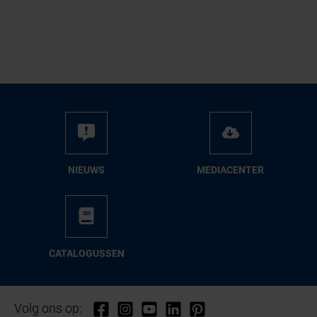
NIEUWS
ME­DIA­CEN­TER
CA­TA­LO­GUS­SEN
Volg ons op: