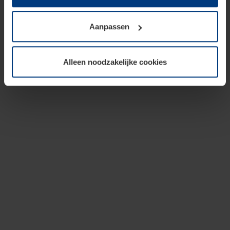
op te slaan voor zover dit voor een correcte werking van
onze pagina's absoluut noodzakelijk is. Voor alle andere
Aanpassen
soorten cookies is uw toestemming vereist. Uw
toestemming kunt u op elk moment bij de uitleg van de
cookies op pagina
privacyverklaring
op onze website
Alleen noodzakelijke cookies
wijzigen of herroepen.