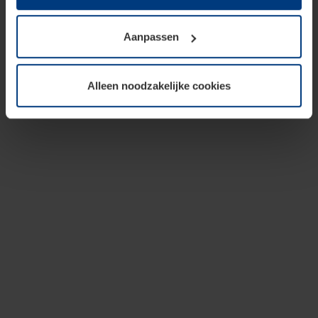
op te slaan voor zover dit voor een correcte werking van
onze pagina's absoluut noodzakelijk is. Voor alle andere
Aanpassen
soorten cookies is uw toestemming vereist. Uw
toestemming kunt u op elk moment bij de uitleg van de
cookies op pagina
privacyverklaring
op onze website
Alleen noodzakelijke cookies
wijzigen of herroepen.