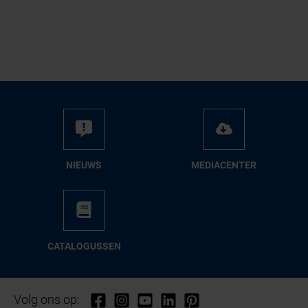
NIEUWS
ME­DIA­CEN­TER
CA­TA­LO­GUS­SEN
Volg ons op: