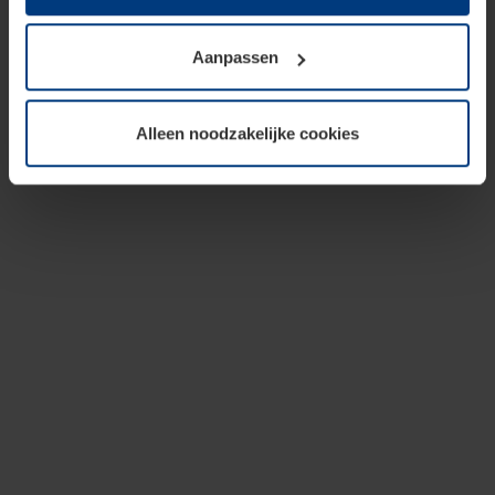
op te slaan voor zover dit voor een correcte werking van
onze pagina's absoluut noodzakelijk is. Voor alle andere
Aanpassen
soorten cookies is uw toestemming vereist. Uw
toestemming kunt u op elk moment bij de uitleg van de
cookies op pagina
privacyverklaring
op onze website
Alleen noodzakelijke cookies
wijzigen of herroepen.