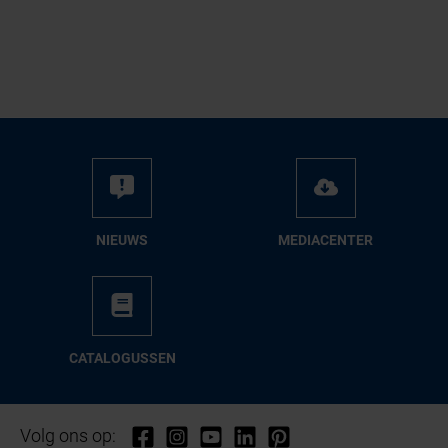
NIEUWS
ME­DIA­CEN­TER
CA­TA­LO­GUS­SEN
Volg ons op: