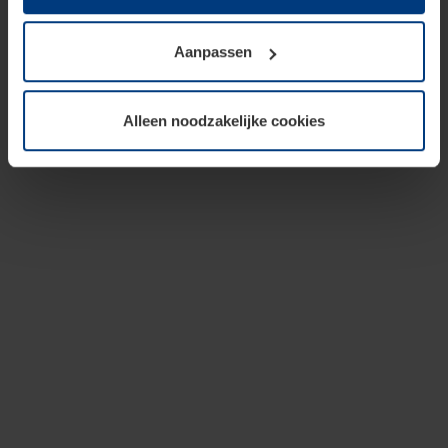
op te slaan voor zover dit voor een correcte werking van
onze pagina's absoluut noodzakelijk is. Voor alle andere
Aanpassen
soorten cookies is uw toestemming vereist. Uw
toestemming kunt u op elk moment bij de uitleg van de
cookies op pagina
privacyverklaring
op onze website
Alleen noodzakelijke cookies
wijzigen of herroepen.