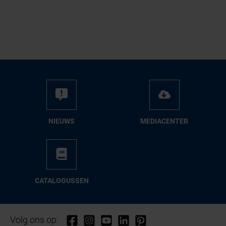
NIEUWS
ME­DIA­CEN­TER
CA­TA­LO­GUS­SEN
Volg ons op: