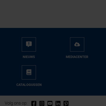
NIEUWS
ME­DIA­CEN­TER
CA­TA­LO­GUS­SEN
Volg ons op: