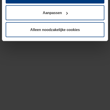
op te slaan voor zover dit voor een correcte werking van
onze pagina's absoluut noodzakelijk is. Voor alle andere
Aanpassen
soorten cookies is uw toestemming vereist. Uw
toestemming kunt u op elk moment bij de uitleg van de
cookies op pagina
privacyverklaring
op onze website
Alleen noodzakelijke cookies
wijzigen of herroepen.