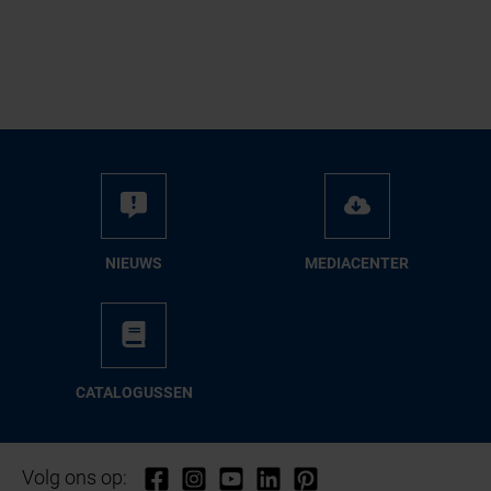
NIEUWS
ME­DIA­CEN­TER
CA­TA­LO­GUS­SEN
Volg ons op: