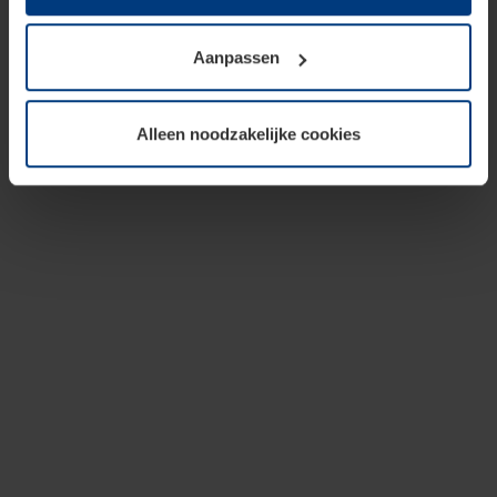
op te slaan voor zover dit voor een correcte werking van
onze pagina's absoluut noodzakelijk is. Voor alle andere
Aanpassen
soorten cookies is uw toestemming vereist. Uw
toestemming kunt u op elk moment bij de uitleg van de
cookies op pagina
privacyverklaring
op onze website
Alleen noodzakelijke cookies
wijzigen of herroepen.