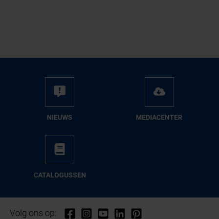
NIEUWS
ME­DIA­CEN­TER
CA­TA­LO­GUS­SEN
Volg ons op: