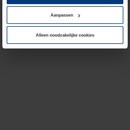
op te slaan voor zover dit voor een correcte werking van
onze pagina's absoluut noodzakelijk is. Voor alle andere
Aanpassen
soorten cookies is uw toestemming vereist. Uw
toestemming kunt u op elk moment bij de uitleg van de
cookies op pagina
privacyverklaring
op onze website
Alleen noodzakelijke cookies
wijzigen of herroepen.