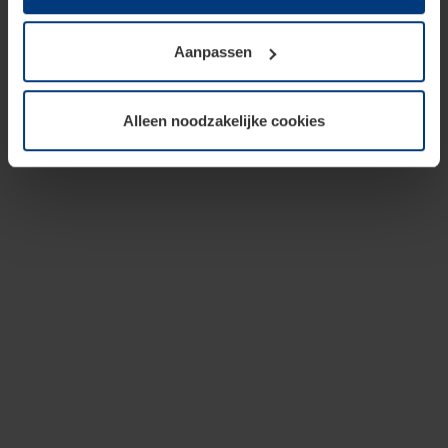
op te slaan voor zover dit voor een correcte werking van
onze pagina's absoluut noodzakelijk is. Voor alle andere
Aanpassen
soorten cookies is uw toestemming vereist. Uw
toestemming kunt u op elk moment bij de uitleg van de
cookies op pagina
privacyverklaring
op onze website
Alleen noodzakelijke cookies
wijzigen of herroepen.