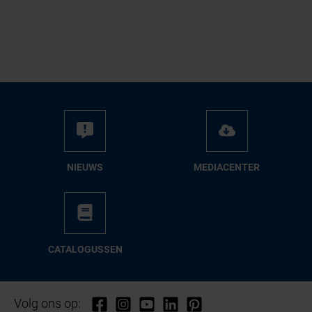
NIEUWS
ME­DIA­CEN­TER
CA­TA­LO­GUS­SEN
Volg ons op: