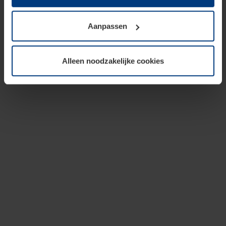
op te slaan voor zover dit voor een correcte werking van
onze pagina's absoluut noodzakelijk is. Voor alle andere
Aanpassen
soorten cookies is uw toestemming vereist. Uw
toestemming kunt u op elk moment bij de uitleg van de
cookies op pagina
privacyverklaring
op onze website
Alleen noodzakelijke cookies
wijzigen of herroepen.