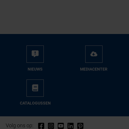
NIEUWS
ME­DIA­CEN­TER
CA­TA­LO­GUS­SEN
Volg ons op: