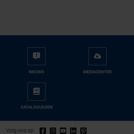
NIEUWS
ME­DIA­CEN­TER
CA­TA­LO­GUS­SEN
Volg ons op: