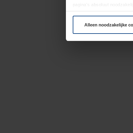
pagina's absoluut noodzakeli
elk moment bij de uitleg van
Alleen noodzakelijke c