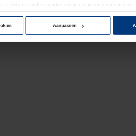
jk is. Voor alle andere soorten cookies is uw toestemming verei
 de cookies op pagina
privacyverklaring
op onze website wijzige
ookies
Aanpassen
A