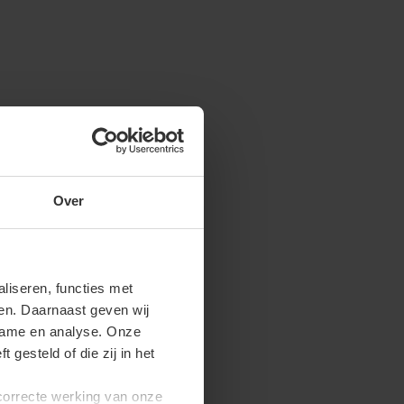
Over
iseren, functies met
ren. Daarnaast geven wij
clame en analyse. Onze
gesteld of die zij in het
 correcte werking van onze