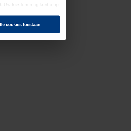
st. Uw toestemming kunt u op
n of herroepen.
lle cookies toestaan