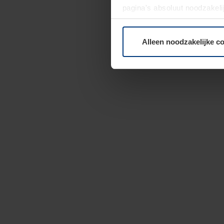
pagina's absoluut noodzakeli
elk moment bij de uitleg van
Alleen noodzakelijke c