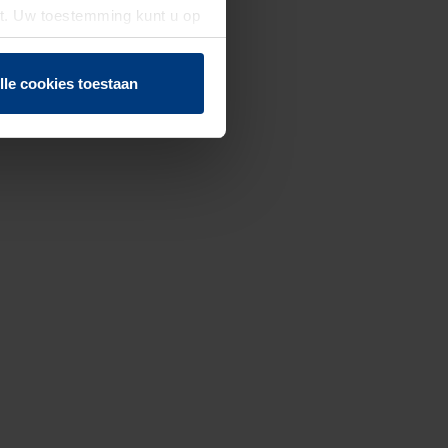
st. Uw toestemming kunt u op
n of herroepen.
lle cookies toestaan