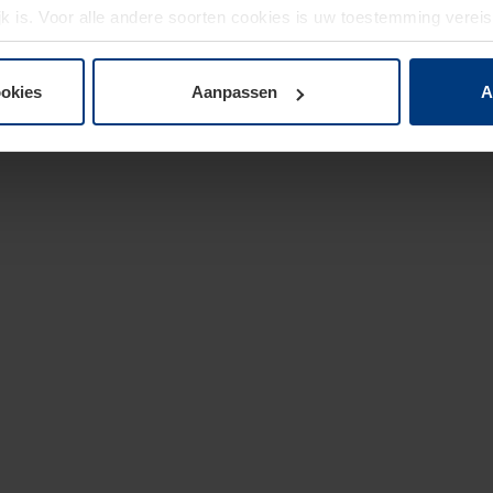
jk is. Voor alle andere soorten cookies is uw toestemming verei
 de cookies op pagina
privacyverklaring
op onze website wijzige
ookies
Aanpassen
A