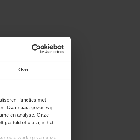
Over
iseren, functies met
ren. Daarnaast geven wij
clame en analyse. Onze
gesteld of die zij in het
 correcte werking van onze