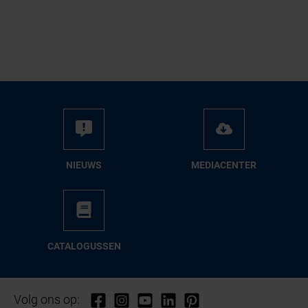
NIEUWS
ME­DIA­CEN­TER
CA­TA­LO­GUS­SEN
Volg ons op: