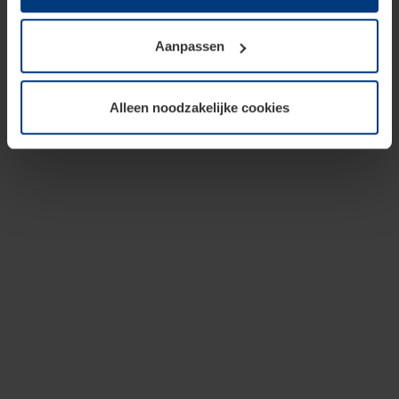
op te slaan voor zover dit voor een correcte werking van
onze pagina's absoluut noodzakelijk is. Voor alle andere
Aanpassen
soorten cookies is uw toestemming vereist. Uw
toestemming kunt u op elk moment bij de uitleg van de
cookies op pagina
privacyverklaring
op onze website
Alleen noodzakelijke cookies
wijzigen of herroepen.