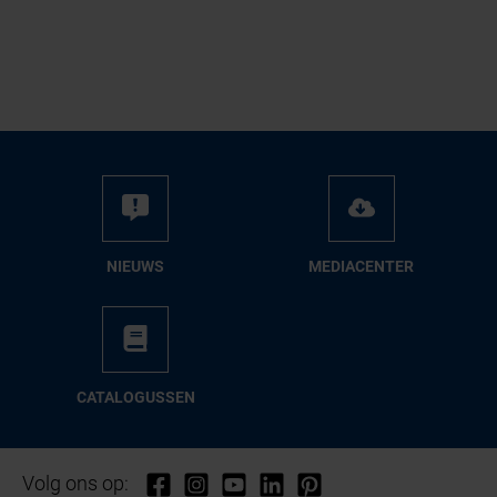
NIEUWS
ME­DIA­CEN­TER
CA­TA­LO­GUS­SEN
Volg ons op: