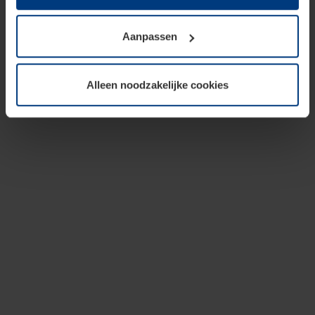
op te slaan voor zover dit voor een correcte werking van
onze pagina's absoluut noodzakelijk is. Voor alle andere
Aanpassen
soorten cookies is uw toestemming vereist. Uw
toestemming kunt u op elk moment bij de uitleg van de
cookies op pagina
privacyverklaring
op onze website
Alleen noodzakelijke cookies
wijzigen of herroepen.