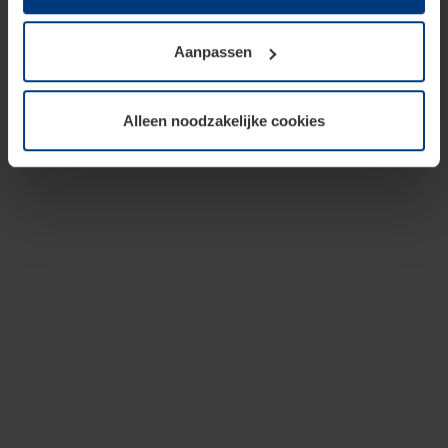
op te slaan voor zover dit voor een correcte werking van
onze pagina's absoluut noodzakelijk is. Voor alle andere
Aanpassen
soorten cookies is uw toestemming vereist. Uw
toestemming kunt u op elk moment bij de uitleg van de
cookies op pagina
privacyverklaring
op onze website
Alleen noodzakelijke cookies
wijzigen of herroepen.