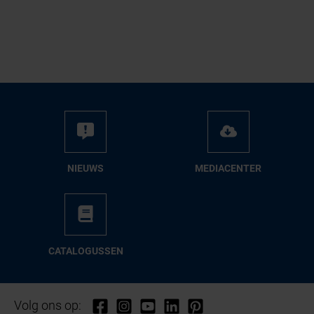
NIEUWS
ME­DIA­CEN­TER
CA­TA­LO­GUS­SEN
Volg ons op: