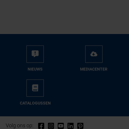
NIEUWS
ME­DIA­CEN­TER
CA­TA­LO­GUS­SEN
Volg ons op: