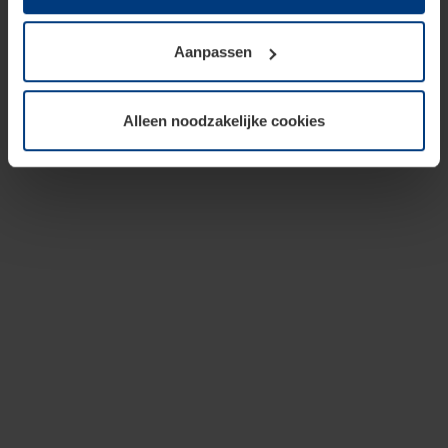
op te slaan voor zover dit voor een correcte werking van
onze pagina's absoluut noodzakelijk is. Voor alle andere
Aanpassen
soorten cookies is uw toestemming vereist. Uw
toestemming kunt u op elk moment bij de uitleg van de
cookies op pagina
privacyverklaring
op onze website
Alleen noodzakelijke cookies
wijzigen of herroepen.