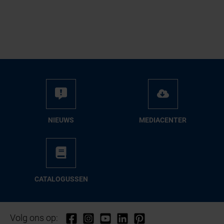
NIEUWS
ME­DIA­CEN­TER
CA­TA­LO­GUS­SEN
Volg ons op: