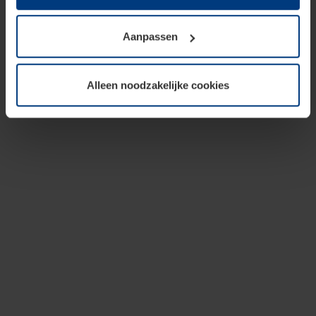
op te slaan voor zover dit voor een correcte werking van
onze pagina's absoluut noodzakelijk is. Voor alle andere
Aanpassen
soorten cookies is uw toestemming vereist. Uw
toestemming kunt u op elk moment bij de uitleg van de
cookies op pagina
privacyverklaring
op onze website
Alleen noodzakelijke cookies
wijzigen of herroepen.