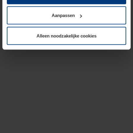
op te slaan voor zover dit voor een correcte werking van
onze pagina's absoluut noodzakelijk is. Voor alle andere
Aanpassen
soorten cookies is uw toestemming vereist. Uw
toestemming kunt u op elk moment bij de uitleg van de
cookies op pagina
privacyverklaring
op onze website
Alleen noodzakelijke cookies
wijzigen of herroepen.