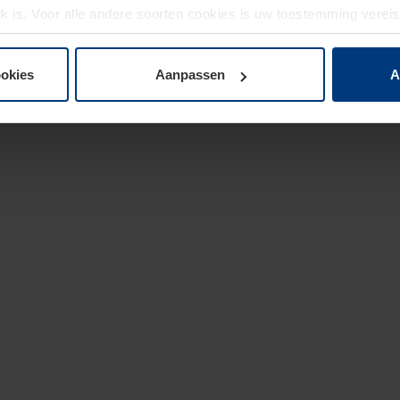
jk is. Voor alle andere soorten cookies is uw toestemming verei
 de cookies op pagina
privacyverklaring
op onze website wijzige
ookies
Aanpassen
A