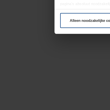
pagina's absoluut noodzakeli
elk moment bij de uitleg van
Alleen noodzakelijke c