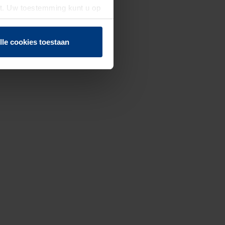
st. Uw toestemming kunt u op
n of herroepen.
lle cookies toestaan