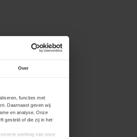
Over
iseren, functies met
ren. Daarnaast geven wij
clame en analyse. Onze
gesteld of die zij in het
 correcte werking van onze